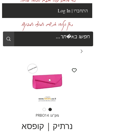
Log In | התחברו
כאן הקלידו את שם המוצר המבוקש.
מק"ט: PRBO14
נרתיק | קופסא