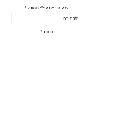
צבע גרביים עפ"י תמונה
*
כמות
*
אזל מהמלאי
עדכנו אותי כשחוזר למלאי
תאור מוצר
גרביים טאי דאי | מגוון צבעים
מדיניות משלוחים
קנו 5 זוגות גרביים מכלל המגוון שלמו
עבור 4 בלבד.