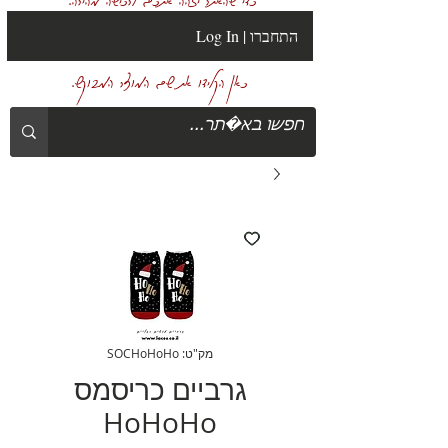
Log In | התחברו
כאן הקלידו את שם המוצר המבוקש.
מק"ט: SOCHoHoHo
גרביים כריסמס
HoHoHo