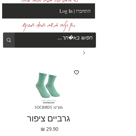
Log In | התחברו
כאן הקלידו את שם המוצר המבוקש.
מק"ט: SOCBIRDS
גרביים ציפור
מחיר