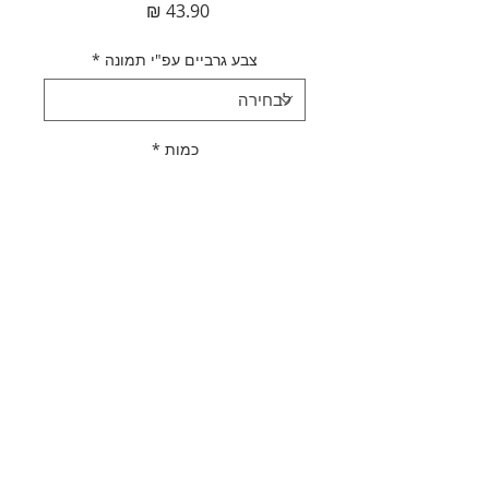
מחיר
צבע גרביים עפ"י תמונה
*
כמות
*
הוספה לסל
לקנייה מהירה
תאור מוצר
גרביים רשת פפיון שחור | לבן