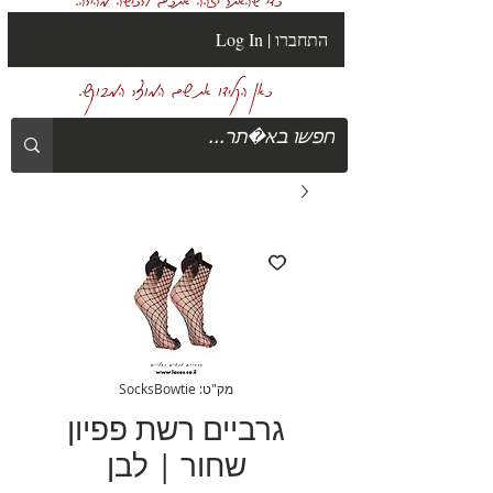
Log In | התחברו
כאן הקלידו את שם המוצר המבוקש.
מק"ט: SocksBowtie
גרביים רשת פפיון
שחור | לבן