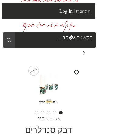
Log In | התחברו
כאן הקלידו את שם המוצר המבוקש.
מק"ט: SSGlue
דבק סנדלרים