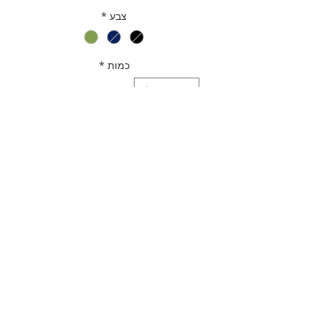
צבע
*
כמות
*
הוספה לסל
לקנייה מהירה
תאור מוצר
חם צוואר כפול | דו צדדי
מדיניות משלוחים
מידה one size
בעל סוגר קפיץ להתאמה | הידוק