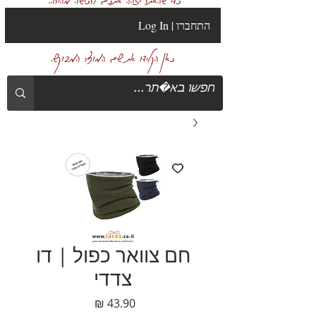
Log In | התחברו
כאן הקלידו את שם המוצר המבוקש.
חם צוואר כפול | דו
צדדי
מחיר