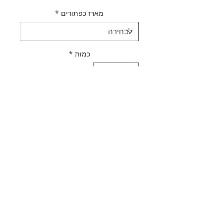
מארז כפתורים
*
כמות
*
הוספה לסל
לקנייה מהירה
תאור מוצר
כפתור עץ לבן מודפס "ספורט"
מדיניות משלוחים
אוסף ייחודי