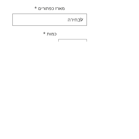
מארז כפתורים
*
כמות
*
הוספה לסל
לקנייה מהירה
תאור מוצר
כפתור עץ לבן מודפס "מכונית חיפושית"
מדיניות משלוחים
אוסף ייחודי