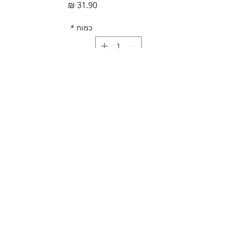
מחיר
כמות
*
הוספה לסל
לקנייה מהירה
תאור מוצר
מברשת עץ לצחצוח נעליים
מדיניות משלוחים
מידות: אורך 18.5 ס"מ | רוחב 4 ס"מ
ניתן להשתמש במברשת גם להברשת
משלוח חינם
בגדים | חליפות (כל עוד לא הושמשה
אפשרויות משלוח נוספות בסל הקנייה
קודם לצחצוח)