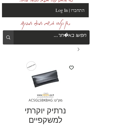
Log In | התחברו
כאן הקלידו את שם המוצר המבוקש.
מק"ט: ACSGLSBKBAG
נרתיק יוקרתי
למשקפיים