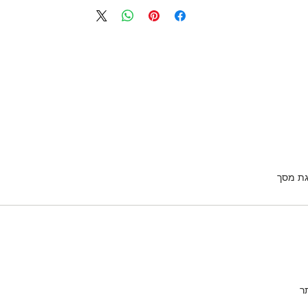
גת מסך
ר