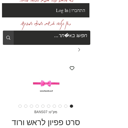
Log In | התחברו
כאן הקלידו את שם המוצר המבוקש.
מק"ט: BANS07
סרט פפיון לראש ורוד