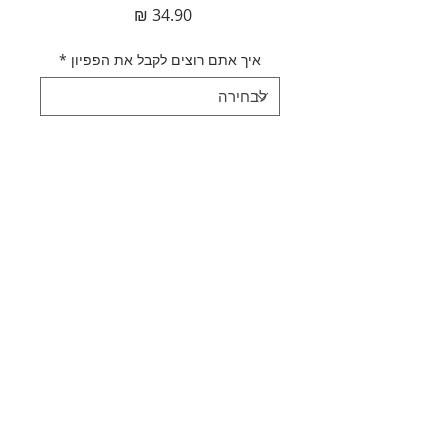
מחיר
איך אתם רוצים לקבל את הפפיון
*
כמות
*
הוספה לסל
לקנייה מהירה
תאור מוצר
סרט פפיון לראש ורוד
מדיניות משלוחים
סרט גומי
מתאים לתינוקות ילדות נשים