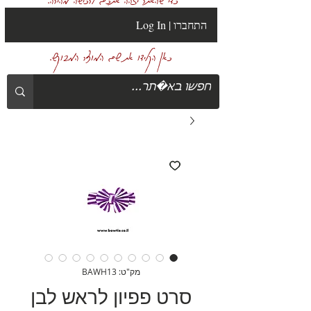
Log In | התחברו
כאן הקלידו את שם המוצר המבוקש.
מק"ט: BAWH13
סרט פפיון לראש לבן