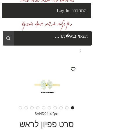
Log In | התחברו
כאן הקלידו את שם המוצר המבוקש.
מק"ט: BAND04
סרט פפיון לראש