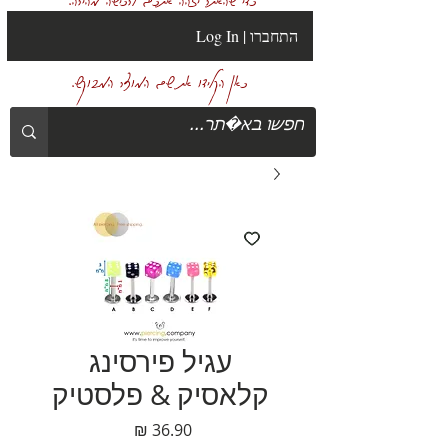
Log In | התחברו
כאן הקלידו את שם המוצר המבוקש.
עגיל פירסינג
קלאסיק & פלסטיק
מחיר