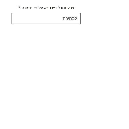
צבע וגודל פירסינג על פי תמונה
*
כמות
*
הוספה לסל
לקנייה מהירה
תיאור מוצר
עגיל פירסינג קלאסיק & פלסטיק
מדיניות משלוחים
מידות מפורטות מצויינות על גביי
תמונת המוצר
משלוח חינם
סוג החומר - פלדת אל חלד | מתכת
אפשרויות משלוח נוספות בסל הקנייה