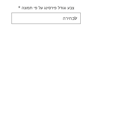
צבע וגודל פירסינג על פי תמונה
*
כמות
*
הוספה לסל
לקנייה מהירה
תיאור מוצר
עגיל פירסינג קלאסיק
מדיניות משלוחים
מידות מפורטות מצויינות על גביי
תמונת המוצר
משלוח חינם
סוג החומר - פלדת אל חלד | מתכת
אפשרויות משלוח נוספות בסל הקנייה