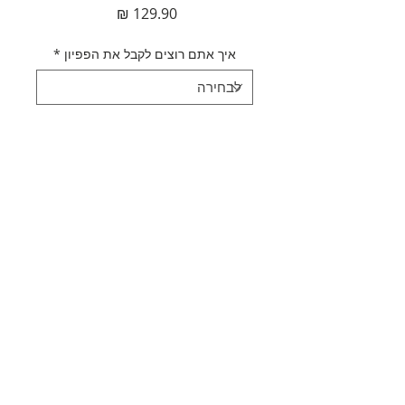
מחיר
איך אתם רוצים לקבל את הפפיון
*
כמות
*
הוספה לסל
לקנייה מהירה
תאור מוצר
עניבת פפיון אפורה
מדיניות משלוחים
מידה: 5*10 ס"מ
קיימת ב
מידה 6*12 ס"מ בקטגוריית