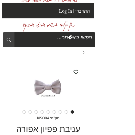
Log In | התחברו
כאן הקלידו את שם המוצר המבוקש.
מק"ט: KISO04
עניבת פפיון אפורה