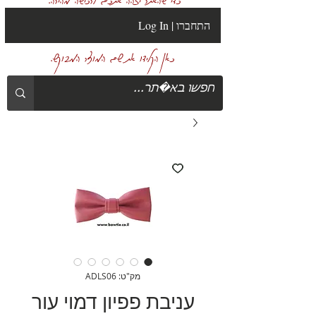
Log In | התחברו
כאן הקלידו את שם המוצר המבוקש.
מק"ט: ADLS06
עניבת פפיון דמוי עור