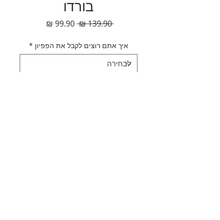
בורדו
מחיר
מחיר
 ‏139.90 ‏₪ 
רגיל
מבצע
איך אתם רוצים לקבל את הפפיון
*
כמות
*
הוספה לסל
לקנייה מהירה
תאור מוצר
עניבת פפיון דמוי עור בורדו