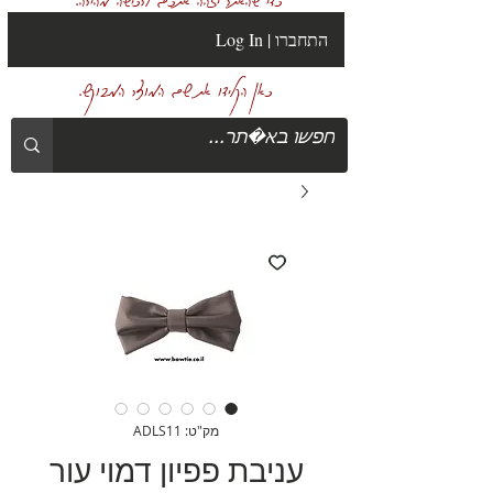
Log In | התחברו
כאן הקלידו את שם המוצר המבוקש.
מק"ט: ADLS11
עניבת פפיון דמוי עור