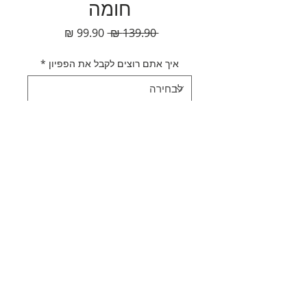
חומה
מחיר
מחיר
 ‏139.90 ‏₪ 
רגיל
מבצע
איך אתם רוצים לקבל את הפפיון
*
כמות
*
הוספה לסל
לקנייה מהירה
תאור מוצר
עניבת פפיון דמוי עור חומה