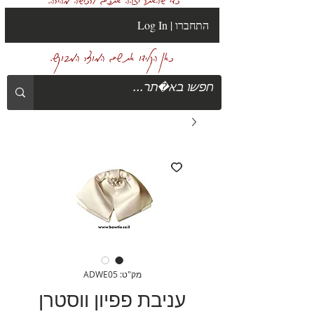
Log In | התחברו
כאן הקלידו את שם המוצר המבוקש.
מק"ט: ADWE05
עניבת פפיון ווסטרן