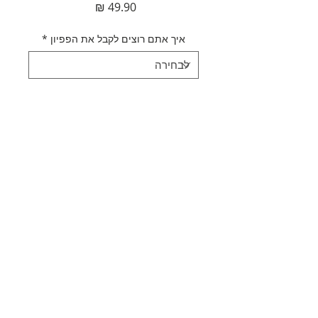
מחיר
איך אתם רוצים לקבל את הפפיון
*
כמות
*
הוספה לסל
לקנייה מהירה
תאור מוצר
עניבת פפיון ורודה נקודות לבנות
מדיניות משלוחים
מידה: 8*8 ס"מ
בעלת רצועת צוואר מתכווננת