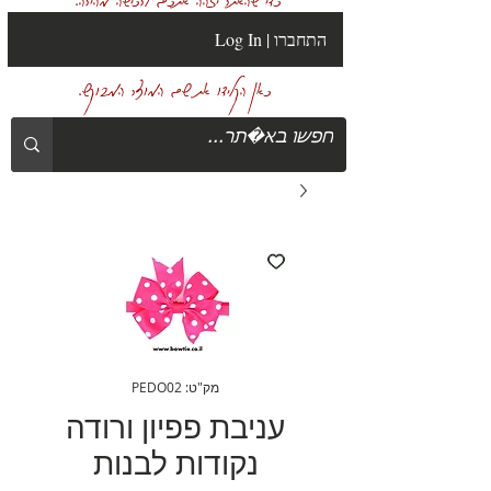
Log In | התחברו
כאן הקלידו את שם המוצר המבוקש.
מק"ט: PEDO02
עניבת פפיון ורודה
נקודות לבנות