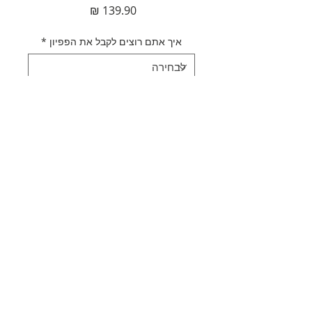
מחיר
איך אתם רוצים לקבל את הפפיון
*
כמות
*
אזל מהמלאי
עדכנו אותי כשחוזר למלאי
תאור מוצר
עניבת פפיון ירוקה
מדיניות משלוחים
מידה: 6*12 ס"מ
קיים במידה 5*10 ס"מ בקטגוריית
משלוח חינם
ילדים