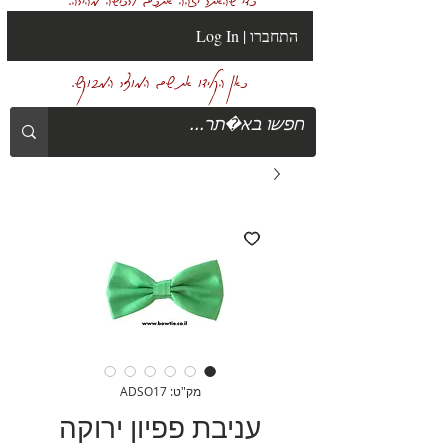
Log In | התחברו
כאן הקלידו את שם המוצר המבוקש.
מק"ט: ADSO17
עניבת פפיון ירוקה