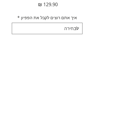
מחיר
איך אתם רוצים לקבל את הפפיון
*
כמות
*
הוספה לסל
לקנייה מהירה
תאור מוצר
עניבת פפיון ירוקה
מדיניות משלוחים
מידה: 5*10 ס"מ
קיימת ב
מידה 6*12 ס"מ בקטגוריית