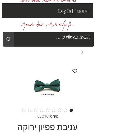
Log In | התחברו
כאן הקלידו את שם המוצר המבוקש.
מק"ט: KISO16
עניבת פפיון ירוקה