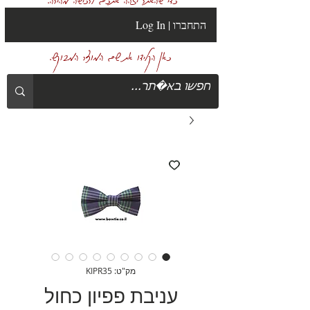
Log In | התחברו
כאן הקלידו את שם המוצר המבוקש.
מק"ט: KIPR35
עניבת פפיון כחול