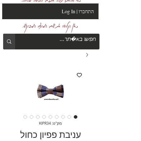
Log In | התחברו
כאן הקלידו את שם המוצר המבוקש.
מק"ט: KIPR34
עניבת פפיון כחול