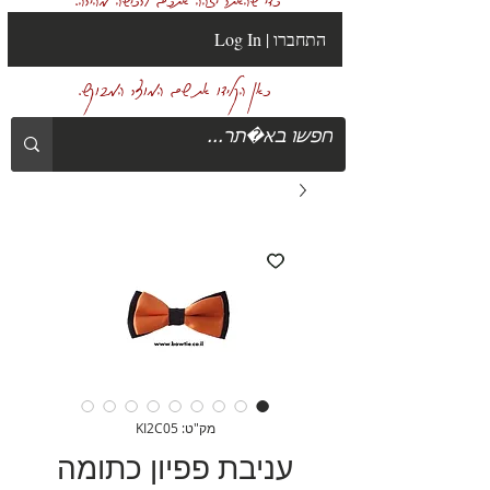
Log In | התחברו
כאן הקלידו את שם המוצר המבוקש.
מק"ט: KI2C05
עניבת פפיון כתומה