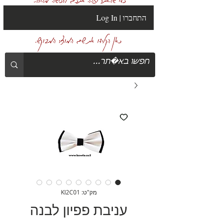
Log In | התחברו
כאן הקלידו את שם המוצר המבוקש.
מק"ט: KI2C01
עניבת פפיון לבנה