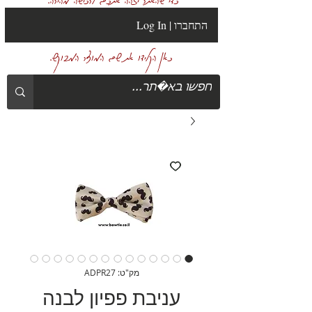
Log In | התחברו
כאן הקלידו את שם המוצר המבוקש.
מק"ט: ADPR27
עניבת פפיון לבנה