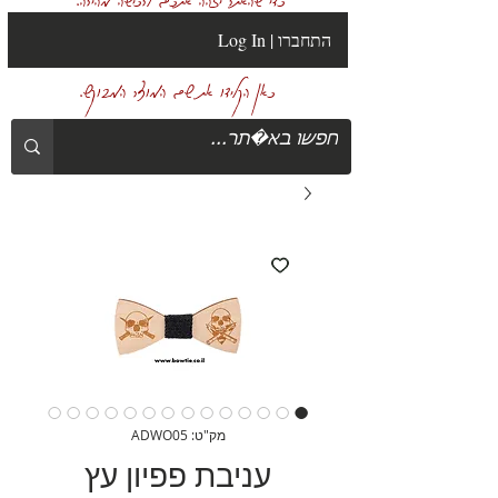
Log In | התחברו
כאן הקלידו את שם המוצר המבוקש.
מק"ט: ADWO05
עניבת פפיון עץ