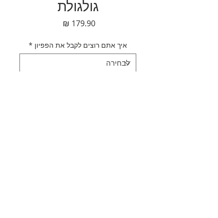
גולגולת
מחיר
איך אתם רוצים לקבל את הפפיון
*
כמות
*
הוספה לסל
לקנייה מהירה
תאור מוצר
עניבת פפיון עץ גולגולת