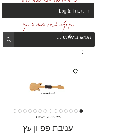
Log In | התחברו
כאן הקלידו את שם המוצר המבוקש.
מק"ט: ADWO28
עניבת פפיון עץ