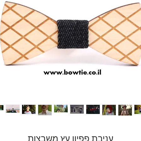
עניבת פפיון עץ משבצות