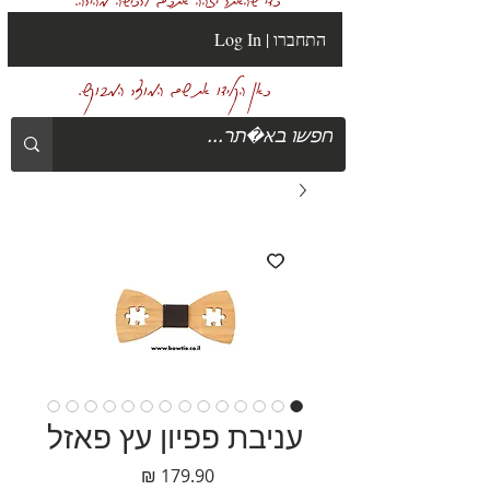
Log In | התחברו
כאן הקלידו את שם המוצר המבוקש.
עניבת פפיון עץ פאזל
מחיר