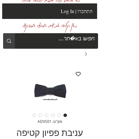
Log In | התחברו
כאן הקלידו את שם המוצר המבוקש.
מק"ט: ADVS01
עניבת פפיון קטיפה