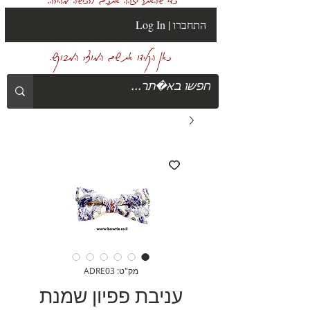
Log In | התחברו
כאן הקלידו את שם המוצר המבוקש.
מק"ט: ADRE03
עניבת פפיון שמנת