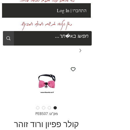
Log In | התחברו
כאן הקלידו את שם המוצר המבוקש.
מק"ט: PEBS07
קולר פפיון ורוד זוהר