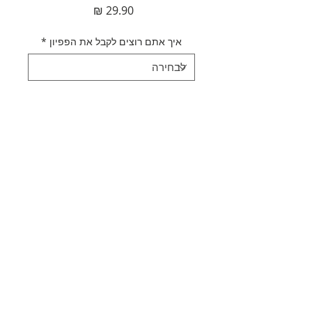
מחיר
איך אתם רוצים לקבל את הפפיון
*
כמות
*
הוספה לסל
לקנייה מהירה
תאור מוצר
קולר פפיון טורקיז
מדיניות משלוחים
מידה: 7*11 ס"מ
בעל רצועת צוואר מתכווננת