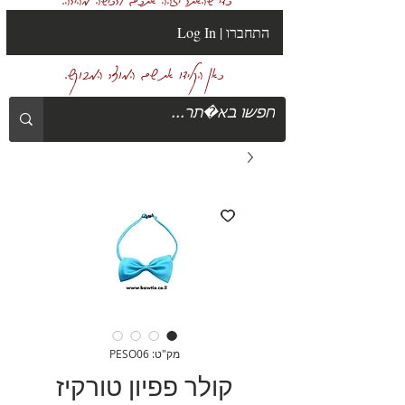
Log In | התחברו
כאן הקלידו את שם המוצר המבוקש.
מק"ט: PESO06
קולר פפיון טורקיז