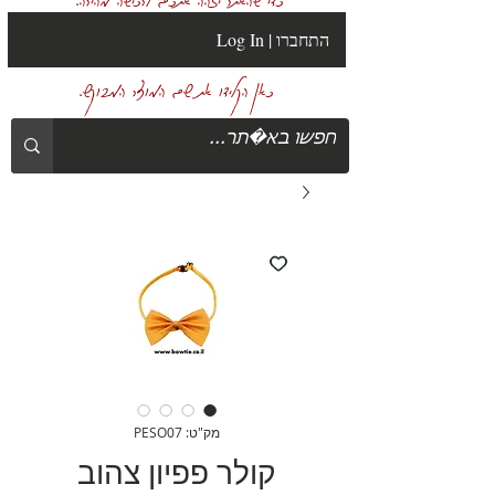
Log In | התחברו
כאן הקלידו את שם המוצר המבוקש.
מק"ט: PESO07
קולר פפיון צהוב