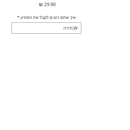
מחיר
איך אתם רוצים לקבל את הפפיון
*
כמות
*
הוספה לסל
לקנייה מהירה
תאור מוצר
קולר פפיון צהוב
מדיניות משלוחים
מידה: 7*11 ס"מ
בעל רצועת צוואר מתכווננת